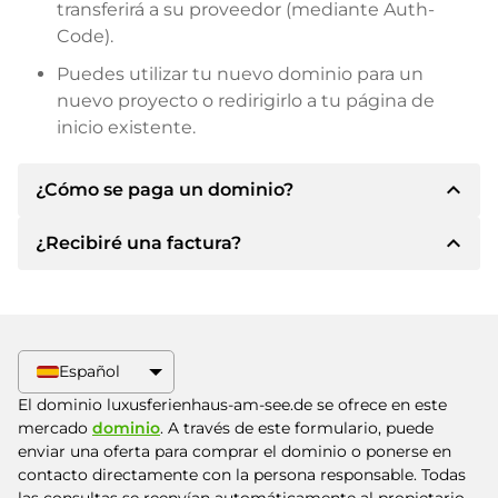
transferirá a su proveedor (mediante Auth-
Code).
Puedes utilizar tu nuevo dominio para un
nuevo proyecto o redirigirlo a tu página de
inicio existente.
expand_less
¿Cómo se paga un dominio?
expand_less
¿Recibiré una factura?
Tras llegar a un acuerdo, el propietario le
informará de los detalles del pago. A
continuación, el propietario le facilitará los datos
Sí, el vendedor le enviará la factura
bancarios SEPA y, si lo desea, también le ofrecerá
correspondiente. Para precios de compra
Paypal u otros métodos de pago.
superiores, también recibirá un contrato de
Español
compra adicional si lo solicita.
Indique siempre el nombre de dominio y el
El dominio luxusferienhaus-am-see.de se ofrece en este
número de factura al realizar la transferencia.
mercado
dominio
. A través de este formulario, puede
enviar una oferta para comprar el dominio o ponerse en
contacto directamente con la persona responsable. Todas