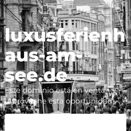
luxusferienh
aus-am-
see.de
Este dominio está en venta -
¡Aproveche esta oportunidad!