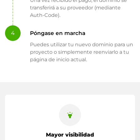
Una vez recibido el pago, el dominio se
transferirá a su proveedor (mediante
Auth-Code).
4
Póngase en marcha
Puedes utilizar tu nuevo dominio para un
proyecto o simplemente reenviarlo a tu
página de inicio actual.
highlight
Mayor visibilidad