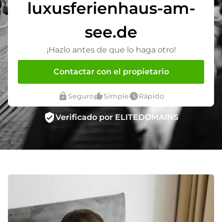
luxusferienhaus-am-
see.de
¡Hazlo antes de que lo haga otro!
Contactar con el propietario
lock
thumb_up_alt
watch_later
Seguro
Simple
Rápido
verified_user
Verificado por ELITEDOMAINS